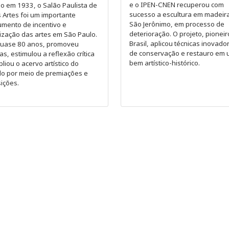
e o IPEN-CNEN recuperou com
o em 1933, o Salão Paulista de
sucesso a escultura em madeir
 Artes foi um importante
São Jerônimo, em processo de
umento de incentivo e
deterioração. O projeto, pioneir
ização das artes em São Paulo.
Brasil, aplicou técnicas inovado
quase 80 anos, promoveu
de conservação e restauro em
tas, estimulou a reflexão crítica
bem artístico-histórico.
liou o acervo artístico do
do por meio de premiações e
ições.