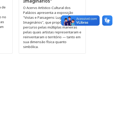
Imaginários"
a de
O Acervo Artístico-Cultural dos
Palácios apresenta a exposição
o no
"Vistas e Paisagens: Lugares
ras
Imaginários", que propõe um
 um
percurso pelas múltiplas maneiras
pelas quais artistas representaram e
reinventaram o território — tanto em
sua dimensão física quanto
simbólica.