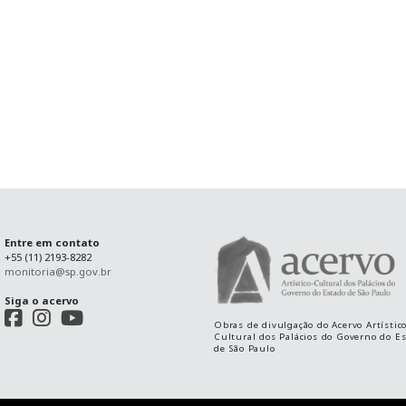
Entre em contato
+55 (11) 2193-8282
monitoria@sp.gov.br
Siga o acervo
Obras de divulgação do Acervo Artístico
Cultural dos Palácios do Governo do E
de São Paulo