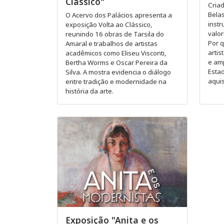
Clássico"
Criad
Belas
O Acervo dos Palácios apresenta a
instr
exposição Volta ao Clássico,
valor
reunindo 16 obras de Tarsila do
Por 
Amaral e trabalhos de artistas
artis
acadêmicos como Eliseu Visconti,
e amp
Bertha Worms e Oscar Pereira da
Esta
Silva. A mostra evidencia o diálogo
aquis
entre tradição e modernidade na
história da arte.
Exposição "Anita e os