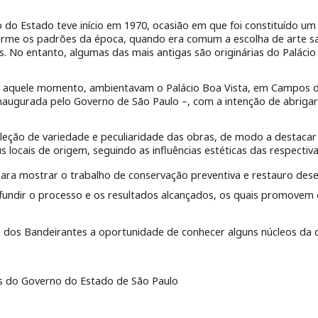
do Estado teve início em 1970, ocasião em que foi constituído um 
forme os padrões da época, quando era comum a escolha de arte s
as. No entanto, algumas das mais antigas são originárias do Paláci
té aquele momento, ambientavam o Palácio Boa Vista, em Campos d
naugurada pelo Governo de São Paulo –, com a intenção de abrigar 
leção de variedade e peculiaridade das obras, de modo a destacar 
s locais de origem, seguindo as influências estéticas das respectiva
ra mostrar o trabalho de conservação preventiva e restauro desen
difundir o processo e os resultados alcançados, os quais promovem
cio dos Bandeirantes a oportunidade de conhecer alguns núcleos da 
ios do Governo do Estado de São Paulo