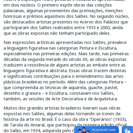
em dois núcleos. O primeiro expõe obras das coleções
palacianas, algumas provenientes das premiações, menções
honrosas e prêmios aquisitivos dos Salões. No segundo núcleo,
são destacados artistas presentes no Acervo dos Palácios que
participaram dos Salões realizados entre 1933 e 2003, ainda
que as obras expostas não tenham participado deles.
Nas expressões artísticas apresentadas nos Salões, prevalece
a linguagem figurativa nas categorias Pintura e Escultura,
especialmente nas primeiras edições. Mais tarde, nas primeiras
décadas da segunda metade do século XX, as obras expostas
traduzem a resistência de alguns artistas ao embate entre as
linguagens figurativa e abstrata. Essas obras trazem distintas
e significativas contribuições para o entendimento das artes
plásticas brasileiras no período. Além das categorias Pintura –
que compreendia as técnicas de aquarela, guache, pastel,
desenho e gravura – e Escultura, constavam nos Salões,
também, as sessões de Arte Decorativa e de Arquitetura.
Muitos dos grandes artistas brasileiros tiveram suas obras
expostas nos Salões, algumas delas tornando-se ícones da
história da arte no Brasil. É o caso da obra “Operários” (1933),
de Tarsila do Amaral, que participou da primeira edição oficial
do Salão, em 1934, adquirida pelo Governo do Estado, em