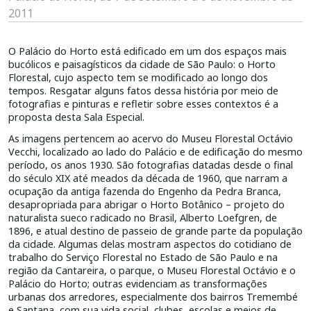
2011
O Palácio do Horto está edificado em um dos espaços mais
bucólicos e paisagísticos da cidade de São Paulo: o Horto
Florestal, cujo aspecto tem se modificado ao longo dos
tempos. Resgatar alguns fatos dessa história por meio de
fotografias e pinturas e refletir sobre esses contextos é a
proposta desta Sala Especial.
As imagens pertencem ao acervo do Museu Florestal Octávio
Vecchi, localizado ao lado do Palácio e de edificação do mesmo
período, os anos 1930. São fotografias datadas desde o final
do século XIX até meados da década de 1960, que narram a
ocupação da antiga fazenda do Engenho da Pedra Branca,
desapropriada para abrigar o Horto Botânico – projeto do
naturalista sueco radicado no Brasil, Alberto Loefgren, de
1896, e atual destino de passeio de grande parte da população
da cidade. Algumas delas mostram aspectos do cotidiano de
trabalho do Serviço Florestal no Estado de São Paulo e na
região da Cantareira, o parque, o Museu Florestal Octávio e o
Palácio do Horto; outras evidenciam as transformações
urbanas dos arredores, especialmente dos bairros Tremembé
e Santana, com sua vida social, clubes, escolas e meios de