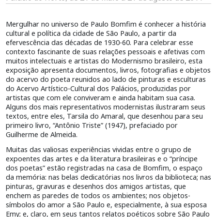
Mergulhar no universo de Paulo Bomfim é conhecer a história
cultural e política da cidade de São Paulo, a partir da
efervescência das décadas de 1930-60. Para celebrar esse
contexto fascinante de suas relações pessoais e afetivas com
muitos intelectuais e artistas do Modernismo brasileiro, esta
exposição apresenta documentos, livros, fotografias e objetos
do acervo do poeta reunidos ao lado de pinturas e esculturas
do Acervo Artístico-Cultural dos Palácios, produzidas por
artistas que com ele conviveram e ainda habitam sua casa.
Alguns dos mais representativos modernistas ilustraram seus
textos, entre eles, Tarsila do Amaral, que desenhou para seu
primeiro livro, “Antônio Triste” (1947), prefaciado por
Guilherme de Almeida.
Muitas das valiosas experiências vividas entre o grupo de
expoentes das artes e da literatura brasileiras e o “príncipe
dos poetas” estão registradas na casa de Bomfim, o espaço
da memória: nas belas dedicatórias nos livros da biblioteca; nas
pinturas, gravuras e desenhos dos amigos artistas, que
enchem as paredes de todos os ambientes; nos objetos-
símbolos do amor a São Paulo e, especialmente, à sua esposa
Emy; e, claro, em seus tantos relatos poéticos sobre São Paulo