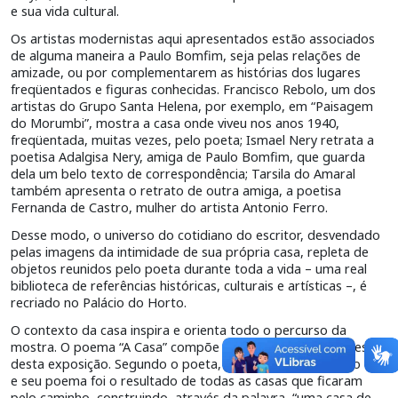
e sua vida cultural.
Os artistas modernistas aqui apresentados estão associados
de alguma maneira a Paulo Bomfim, seja pelas relações de
amizade, ou por complementarem as histórias dos lugares
freqüentados e figuras conhecidas. Francisco Rebolo, um dos
artistas do Grupo Santa Helena, por exemplo, em “Paisagem
do Morumbi”, mostra a casa onde viveu nos anos 1940,
freqüentada, muitas vezes, pelo poeta; Ismael Nery retrata a
poetisa Adalgisa Nery, amiga de Paulo Bomfim, que guarda
dela um belo texto de correspondência; Tarsila do Amaral
também apresenta o retrato de outra amiga, a poetisa
Fernanda de Castro, mulher do artista Antonio Ferro.
Desse modo, o universo do cotidiano do escritor, desvendado
pelas imagens da intimidade de sua própria casa, repleta de
objetos reunidos pelo poeta durante toda a vida – uma real
biblioteca de referências históricas, culturais e artísticas –, é
recriado no Palácio do Horto.
O contexto da casa inspira e orienta todo o percurso da
mostra. O poema “A Casa” compõe o roteiro dos ambientes
desta exposição. Segundo o poeta, a casa é o princípio e o fim,
e seu poema foi o resultado de todas as casas que ficaram
pelo caminho, construindo, através da palavra, “uma casa de