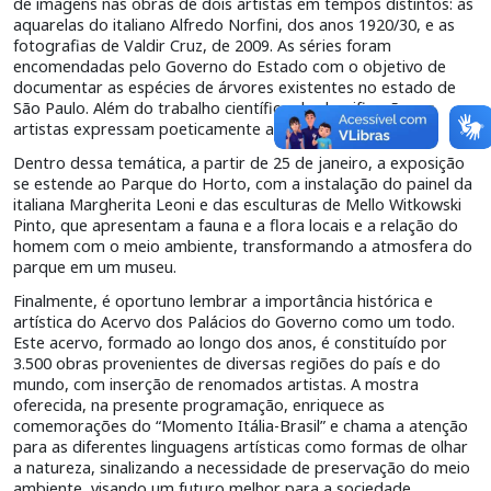
de imagens nas obras de dois artistas em tempos distintos: as
aquarelas do italiano Alfredo Norfini, dos anos 1920/30, e as
fotografias de Valdir Cruz, de 2009. As séries foram
encomendadas pelo Governo do Estado com o objetivo de
documentar as espécies de árvores existentes no estado de
São Paulo. Além do trabalho científico de classificação, os
artistas expressam poeticamente a natureza.
Dentro dessa temática, a partir de 25 de janeiro, a exposição
se estende ao Parque do Horto, com a instalação do painel da
italiana Margherita Leoni e das esculturas de Mello Witkowski
Pinto, que apresentam a fauna e a flora locais e a relação do
homem com o meio ambiente, transformando a atmosfera do
parque em um museu.
Finalmente, é oportuno lembrar a importância histórica e
artística do Acervo dos Palácios do Governo como um todo.
Este acervo, formado ao longo dos anos, é constituído por
3.500 obras provenientes de diversas regiões do país e do
mundo, com inserção de renomados artistas. A mostra
oferecida, na presente programação, enriquece as
comemorações do “Momento Itália-Brasil” e chama a atenção
para as diferentes linguagens artísticas como formas de olhar
a natureza, sinalizando a necessidade de preservação do meio
ambiente, visando um futuro melhor para a sociedade.