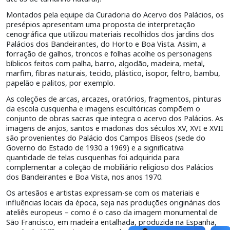
Montados pela equipe da Curadoria do Acervo dos Palácios, os
presépios apresentam uma proposta de interpretação
cenográfica que utilizou materiais recolhidos dos jardins dos
Palácios dos Bandeirantes, do Horto e Boa Vista. Assim, a
forração de galhos, troncos e folhas acolhe os personagens
bíblicos feitos com palha, barro, algodão, madeira, metal,
marfim, fibras naturais, tecido, plástico, isopor, feltro, bambu,
papelão e palitos, por exemplo.
As coleções de arcas, arcazes, oratórios, fragmentos, pinturas
da escola cusquenha e imagens escultóricas compõem o
conjunto de obras sacras que integra o acervo dos Palácios. As
imagens de anjos, santos e madonas dos séculos XV, XVI e XVII
são provenientes do Palácio dos Campos Elíseos (sede do
Governo do Estado de 1930 a 1969) e a significativa
quantidade de telas cusquenhas foi adquirida para
complementar a coleção de mobiliário religioso dos Palácios
dos Bandeirantes e Boa Vista, nos anos 1970.
Os artesãos e artistas expressam-se com os materiais e
influências locais da época, seja nas produções originárias dos
ateliês europeus – como é o caso da imagem monumental de
São Francisco, em madeira entalhada, produzida na Espanha,