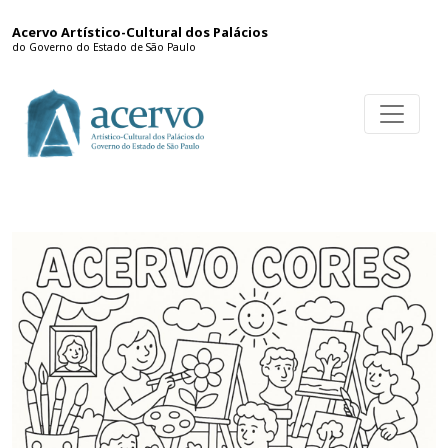
Acervo Artístico-Cultural dos Palácios
do Governo do Estado de São Paulo