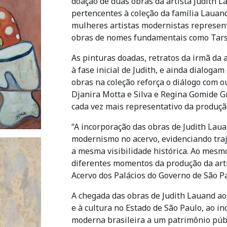
doação de duas obras da artista Judith 
pertencentes à coleção da família Lauan
mulheres artistas modernistas represent
obras de nomes fundamentais como Tarsil
As pinturas doadas, retratos da irmã da 
à fase inicial de Judith, e ainda dialoga
obras na coleção reforça o diálogo com o
Djanira Motta e Silva e Regina Gomide Gr
cada vez mais representativo da produçã
“A incorporação das obras de Judith Laua
modernismo no acervo, evidenciando tra
a mesma visibilidade histórica. Ao mes
diferentes momentos da produção da arti
Acervo dos Palácios do Governo de São P
A chegada das obras de Judith Lauand ao
e à cultura no Estado de São Paulo, ao i
moderna brasileira a um patrimônio públi