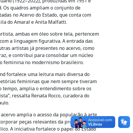
Lauand (1922–2022), produzidas em 1951 e
d. Os quadros ampliam o conjunto de
adas no Acervo do Estado, que conta com
a do Amaral e Anita Malfatti.
artista, ambas em óleo sobre tela, pertencem
m com a linguagem figurativa. A entrada das
utras artistas já presentes no acervo, como
az, e contribui para consolidar um núcleo
o feminina no modernismo brasileiro.
nd fortalece uma leitura mais diversa do
jetórias femininas que nem sempre tiveram
mo tempo, amplia o entendimento sobre os
sta”, ressalta Renata Rocco, curadora do
aulo.
 acervo amplia o acesso da população à arte
ncorporar peças relevantes da produção
co. A iniciativa fortalece o papel do Estado