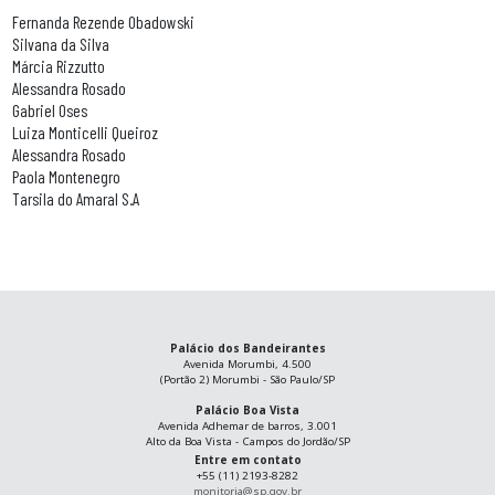
Fernanda Rezende Obadowski
Silvana da Silva
Márcia Rizzutto
Alessandra Rosado
Gabriel Oses
Luiza Monticelli Queiroz
Alessandra Rosado
Paola Montenegro
Tarsila do Amaral S.A
Palácio dos Bandeirantes
Avenida Morumbi, 4.500
(Portão 2) Morumbi - São Paulo/SP
Palácio Boa Vista
Avenida Adhemar de barros, 3.001
Alto da Boa Vista - Campos do Jordão/SP
Entre em contato
+55 (11) 2193-8282
monitoria@sp.gov.br