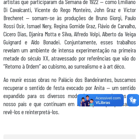
artistas que participaram da Semana de 1922 — como Emiliano
Di Cavalcanti, Vicente do Rego Monteiro, John Graz e Victor
Brecheret — somam-se às produções de Bruno Giorgi, Paulo
Rossi Osir, Ismael Nery, Regina Gomide Graz, Flávio de Carvalho,
Cícero Dias, Djanira Motta e Silva, Alfredo Volpi, Alberto da Veiga
Guignard e Aldo Bonadei. Conjuntamente, esses trabalhos
revelam um ambiente de intensa experimentação na primeira
metade do século XX, atravessado por referências que vão do
“Retorno à Ordem” ao cubismo, ao surrealismo e à art déco.
Ao reunir essas obras no Palácio dos Bandeirantes, buscamos
recuperar o sentido de festa evocado por Anita — um sentido
expandido para os diversos modernismos que tivemos em
nosso país e que continuam em aberto para que possamos
revê-los e reinterpretá-los.