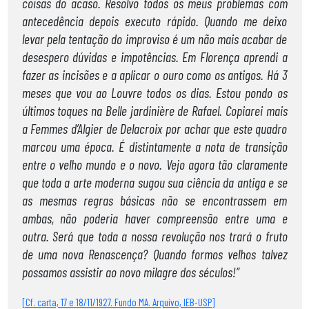
coisas do acaso. Resolvo todos os meus problemas com
antecedência depois executo rápido. Quando me deixo
levar pela tentação do improviso é um não mais acabar de
desespero dúvidas e impotências. Em Florença aprendi a
fazer as incisões e a aplicar o ouro como os antigos. Há 3
meses que vou ao Louvre todos os dias. Estou pondo os
últimos toques na Belle jardinière de Rafael. Copiarei mais
a Femmes d’Algier de Delacroix por achar que este quadro
marcou uma época. É distintamente a nota de transição
entre o velho mundo e o novo. Vejo agora tão claramente
que toda a arte moderna sugou sua ciência da antiga e se
as mesmas regras básicas não se encontrassem em
ambas, não poderia haver compreensão entre uma e
outra. Será que toda a nossa revolução nos trará o fruto
de uma nova Renascença? Quando formos velhos talvez
possamos assistir ao novo milagre dos séculos!”
[Cf. carta, 17 e 18/11/1927. Fundo MA. Arquivo, IEB-USP]