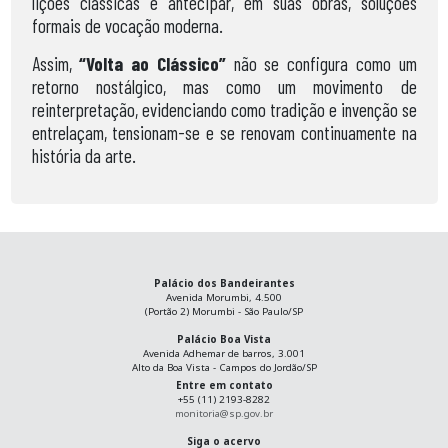
lições clássicas e antecipar, em suas obras, soluções
formais de vocação moderna.
Assim,
“Volta ao Clássico”
não se configura como um
retorno nostálgico, mas como um movimento de
reinterpretação, evidenciando como tradição e invenção se
entrelaçam, tensionam-se e se renovam continuamente na
história da arte.
Palácio dos Bandeirantes
Avenida Morumbi, 4.500
(Portão 2) Morumbi - São Paulo/SP
Palácio Boa Vista
Avenida Adhemar de barros, 3.001
Alto da Boa Vista - Campos do Jordão/SP
Entre em contato
+55 (11) 2193-8282
monitoria@sp.gov.br
Siga o acervo